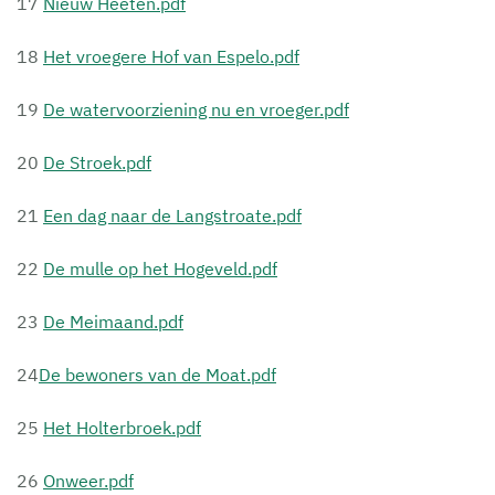
17
Nieuw Heeten.pdf
18
Het vroegere Hof van Espelo.pdf
19
De watervoorziening nu en vroeger.pdf
20
De Stroek.pdf
21
Een dag naar de Langstroate.pdf
22
De mulle op het Hogeveld.pdf
23
De Meimaand.pdf
24
De bewoners van de Moat.pdf
25
Het Holterbroek.pdf
26
Onweer.pdf