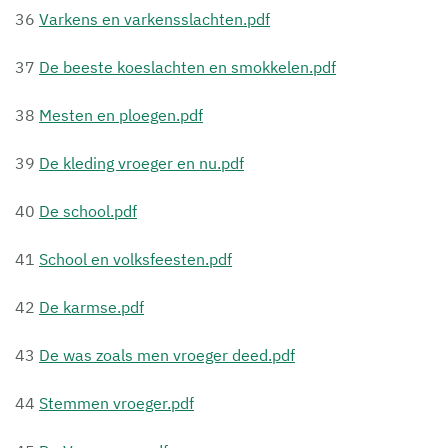
36
Varkens en varkensslachten.pdf
37
De beeste koeslachten en smokkelen.pdf
38
Mesten en ploegen.pdf
39
De kleding vroeger en nu.pdf
40
De school.pdf
41
School en volksfeesten.pdf
42
De karmse.pdf
43
De was zoals men vroeger deed.pdf
44
Stemmen vroeger.pdf