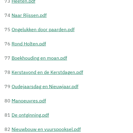
73
Heeten.pdf
74
Naar Rijssen.pdf
75
Ongelukken door paarden.pdf
76
Rond Holten.pdf
77
Boekhouding en moan.pdf
78
Kerstavond en de Kerstdagen.pdf
79
Oudejaarsdag en Nieuwjaar.pdf
80
Manoeuvres.pdf
81
De ontginning.pdf
82
Nieuwbouw en vuurspooksel.pdf