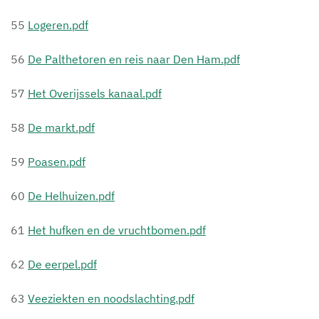
55
Logeren.pdf
56
De Palthetoren en reis naar Den Ham.pdf
57
Het Overijssels kanaal.pdf
58
De markt.pdf
59
Poasen.pdf
60
De Helhuizen.pdf
61
Het hufken en de vruchtbomen.pdf
62
De eerpel.pdf
63
Veeziekten en noodslachting.pdf