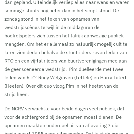
dan gepland. Uiteindelijk verliep alles naar wens en waren
sommige stunts nog beter dan in het script stond. De
zondag stond in het teken van opnames van
wedstrijdscènes terwijl in de middaguren de
hoofrolspelers zich tussen het talrijk aanwezige publiek
mengden. Om het er allemaal zo natuurlijk mogelijk uit te
laten zien deden behalve de stuntrijders zeven leden van
RTO en een vijftal rijders van buurtverenigingen mee aan
de geënsceneerde wedstrijd. Pim duelleerde met twee
leden van RTO: Rudy Welgraven (Lettele) en Harry Tutert
(Heeten). Over dit duo vloog Pim in het heetst van de
strijd heen.
De NCRV verwachtte voor beide dagen veel publiek, dat
voor de achtergrond bij de opnamen moest dienen. De
opnamen maakten onderdeel uit van aflevering 7 die
begin maart 1985 werd uitgezonden. Dat juist de cross in