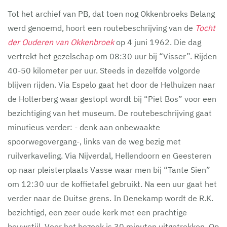
Tot het archief van PB, dat toen nog Okkenbroeks Belang
werd genoemd, hoort een routebeschrijving van de
Tocht
der Ouderen van Okkenbroek
op 4 juni 1962. Die dag
vertrekt het gezelschap om 08:30 uur bij “Visser”. Rijden
40-50 kilometer per uur. Steeds in dezelfde volgorde
blijven rijden. Via Espelo gaat het door de Helhuizen naar
de Holterberg waar gestopt wordt bij “Piet Bos” voor een
bezichtiging van het museum. De routebeschrijving gaat
minutieus verder: - denk aan onbewaakte
spoorwegovergang-, links van de weg bezig met
ruilverkaveling. Via Nijverdal, Hellendoorn en Geesteren
op naar pleisterplaats Vasse waar men bij “Tante Sien”
om 12:30 uur de koffietafel gebruikt. Na een uur gaat het
verder naar de Duitse grens. In Denekamp wordt de R.K.
bezichtigd, een zeer oude kerk met een prachtige
bouwstijl. Voor het bezoek is 30 minuten uitgetrokken. Op