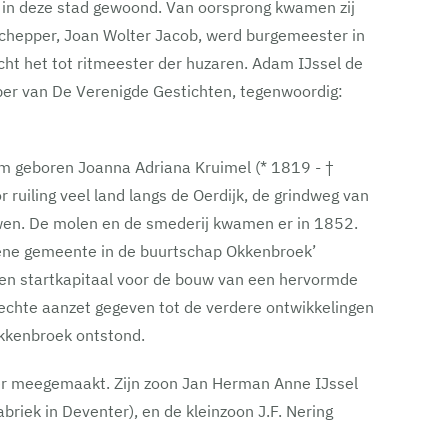
jd in deze stad gewoond. Van oorsprong kwamen zij
 Schepper, Joan Wolter Jacob, werd burgemeester in
cht het tot ritmeester der huzaren. Adam IJssel de
per van De Verenigde Gestichten, tegenwoordig:
 geboren Joanna Adriana Kruimel (* 1819 - †
ruiling veel land langs de Oerdijk, de grindweg van
uwen. De molen en de smederij kwamen er in 1852.
 ene gemeente in de buurtschap Okkenbroek’
een startkapitaal voor de bouw van een hervormde
 echte aanzet gegeven tot de verdere ontwikkelingen
kkenbroek ontstond.
er meegemaakt. Zijn zoon Jan Herman Anne IJssel
briek in Deventer), en de kleinzoon J.F. Nering