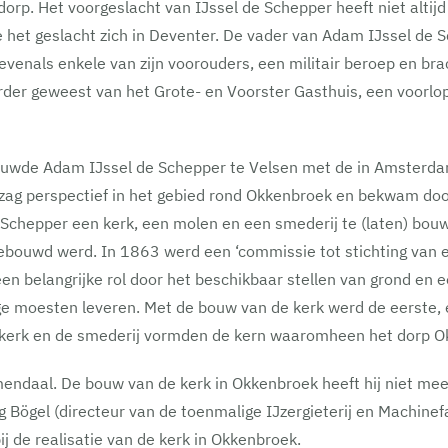
 dorp. Het voorgeslacht van IJssel de Schepper heeft niet alti
de het geslacht zich in Deventer. De vader van Adam IJssel de
evenals enkele van zijn voorouders, een militair beroep en bra
der geweest van het Grote- en Voorster Gasthuis, een voorlo
wde Adam IJssel de Schepper te Velsen met de in Amsterdam
zag perspectief in het gebied rond Okkenbroek en bekwam door 
 Schepper een kerk, een molen en een smederij te (laten) bo
gebouwd werd. In 1863 werd een ‘commissie tot stichting van
n belangrijke rol door het beschikbaar stellen van grond en 
rage moesten leveren. Met de bouw van de kerk werd de eerste,
 kerk en de smederij vormden de kern waaromheen het dorp O
endaal. De bouw van de kerk in Okkenbroek heeft hij niet me
 Bögel (directeur van de toenmalige IJzergieterij en Machinefa
j de realisatie van de kerk in Okkenbroek.