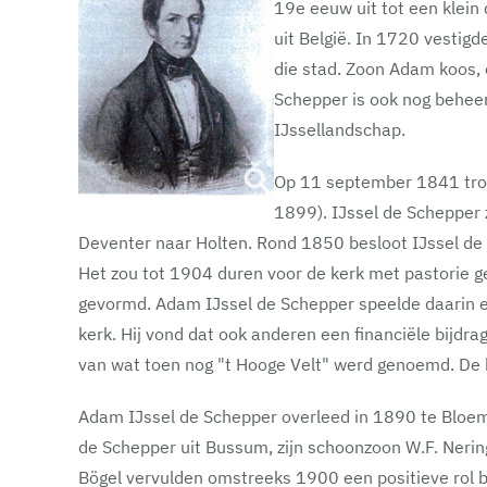
19e eeuw uit tot een klein
uit België. In 1720 vestig
die stad. Zoon Adam koos, 
Schepper is ook nog beheer
IJssellandschap.
Op 11 september 1841 trou
1899). IJssel de Schepper 
Deventer naar Holten. Rond 1850 besloot IJssel de
Het zou tot 1904 duren voor de kerk met pastorie 
gevormd. Adam IJssel de Schepper speelde daarin ee
kerk. Hij vond dat ook anderen een financiële bijd
van wat toen nog "t Hooge Velt" werd genoemd. De
Adam IJssel de Schepper overleed in 1890 te Bloem
de Schepper uit Bussum, zijn schoonzoon W.F. Nering
Bögel vervulden omstreeks 1900 een positieve rol bi