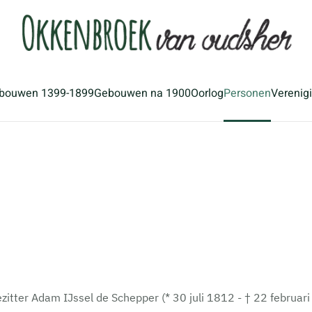
bouwen 1399-1899
Gebouwen na 1900
Oorlog
Personen
Verenig
itter Adam IJssel de Schepper (* 30 juli 1812 - † 22 februa