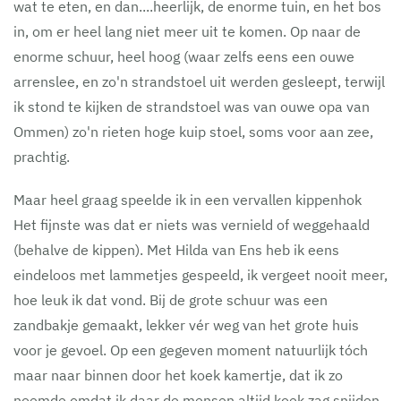
wat te eten, en dan....heerlijk, de enorme tuin, en het bos
in, om er heel lang niet meer uit te komen. Op naar de
enorme schuur, heel hoog (waar zelfs eens een ouwe
arrenslee, en zo'n strandstoel uit werden gesleept, terwijl
ik stond te kijken de strandstoel was van ouwe opa van
Ommen) zo'n rieten hoge kuip stoel, soms voor aan zee,
prachtig.
Maar heel graag speelde ik in een vervallen kippenhok
Het fijnste was dat er niets was vernield of weggehaald
(behalve de kippen). Met Hilda van Ens heb ik eens
eindeloos met lammetjes gespeeld, ik vergeet nooit meer,
hoe leuk ik dat vond. Bij de grote schuur was een
zandbakje gemaakt, lekker vér weg van het grote huis
voor je gevoel. Op een gegeven moment natuurlijk tóch
maar naar binnen door het koek kamertje, dat ik zo
noemde omdat ik daar de mensen altijd koek zag snijden