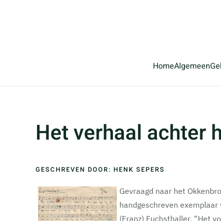
Terug naar hoofdinhoud
Home
Algemeen
Ge
Het verhaal achter h
GESCHREVEN DOOR: HENK SEPERS
Gevraagd naar het Okkenbroek
handgeschreven exemplaar van
(Franz) Fuchsthaller. “Het vo