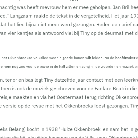
machtig was heeft mevrouw hem er mee geholpen. Jan Bril heeft
ied.” Langzaam raakte de tekst in de vergetelheid. Het jaar 19
t dat het lied bijna niet meer werd gezongen. Reden een brief 
van vier kantjes als antwoord viel bij Tiny op de deurmat met 
dat je het Okkenbroekse Volkslied weer in goede banen wilt leiden. Nu de hoofdma
Zie hem nog zoo voor de piano in de hall zitten en zong hij de woorden en muziek bi
, tenor en bas legt Tiny datzelfde jaar contact met een leerk
 Toen is ook de muziek geschreven voor de Fanfare Beatrix die
sreisje maakten en via het Oostermaat terug richting Okkenbro
e versie op de revue met het Okkenbroeks feest gezongen. Tiny
s Belang) kocht in 1938 'Huize Okkenbroek' en nam het in gebr
teiten die hij, als vijfde bewoner van de Villa, voor Okkenbroe