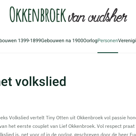
bouwen 1399-1899
Gebouwen na 1900
Oorlog
Personen
Verenig
et volkslied
s Volkslied vertelt Tiny Otten uit Okkenbroek vol passie hond
 het eerste couplet van Lief Okkenbroek. Vol respect praat ze
lkslied is, net voor of in de oorlog, geschreven door de heer F