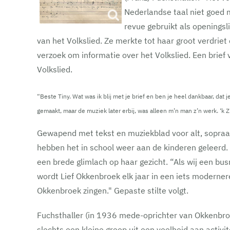
Nederlandse taal niet goed 
revue gebruikt als openingsl
van het Volkslied. Ze merkte tot haar groot verdrie
verzoek om informatie over het Volkslied. Een brief 
Volkslied.
“Beste Tiny. Wat was ik blij met je brief en ben je heel dankbaar, 
gemaakt, maar de muziek later erbij, was alleen m’n man z’n werk. ‘k 
Gewapend met tekst en muziekblad voor alt, sopraan
hebben het in school weer aan de kinderen geleerd.
een brede glimlach op haar gezicht. “Als wij een bu
wordt Lief Okkenbroek elk jaar in een iets moderner
Okkenbroek zingen." Gepaste stilte volgt.
Fuchsthaller (in 1936 mede-oprichter van Okkenbroek
slechts een kleine greep uit een veelheid aan activi