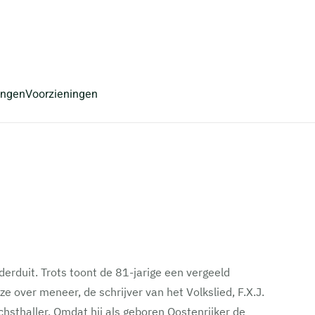
ingen
Voorzieningen
erduit. Trots toont de 81-jarige een vergeeld
 over meneer, de schrijver van het Volkslied, F.X.J.
uchsthaller. Omdat hij als geboren Oostenrijker de