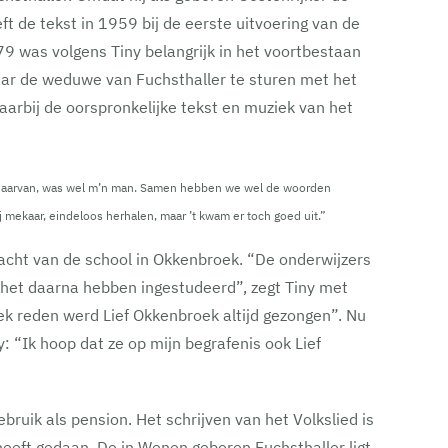
 de tekst in 1959 bij de eerste uitvoering van de
79 was volgens Tiny belangrijk in het voortbestaan
naar de weduwe van Fuchsthaller te sturen met het
daarbij de oorspronkelijke tekst en muziek van het
ker daarvan, was wel m’n man. Samen hebben we wel de woorden
j mekaar, eindeloos herhalen, maar ’t kwam er toch goed uit.”
racht van de school in Okkenbroek. “De onderwijzers
 het daarna hebben ingestudeerd”, zegt Tiny met
ek reden werd Lief Okkenbroek altijd gezongen”. Nu
: “Ik hoop dat ze op mijn begrafenis ook Lief
uik als pension. Het schrijven van het Volkslied is
k heeft gedaan. De in Wenen geboren Fuchsthaller ligt