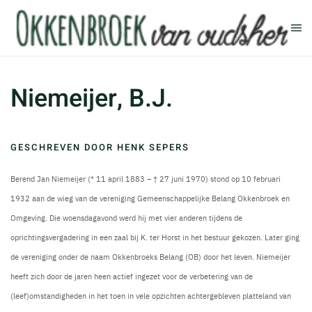
Terug naar hoofdinhoud
Niemeijer, B.J.
GESCHREVEN DOOR HENK SEPERS
Berend Jan Niemeijer (* 11 april 1883 – † 27 juni 1970) stond op 10 februari
1932 aan de wieg van de vereniging Gemeenschappelijke Belang Okkenbroek en
Omgeving. Die woensdagavond werd hij met vier anderen tijdens de
oprichtingsvergadering in een zaal bij K. ter Horst in het bestuur gekozen. Later ging
de vereniging onder de naam Okkenbroeks Belang (OB) door het leven. Niemeijer
heeft zich door de jaren heen actief ingezet voor de verbetering van de
(leef)omstandigheden in het toen in vele opzichten achtergebleven platteland van