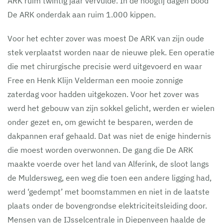
ARK ruim twintig jaar vervulde. In de hoogtij dagen bood
De ARK onderdak aan ruim 1.000 kippen.
Voor het echter zover was moest De ARK van zijn oude
stek verplaatst worden naar de nieuwe plek. Een operatie
die met chirurgische precisie werd uitgevoerd en waar
Free en Henk Klijn Velderman een mooie zonnige
zaterdag voor hadden uitgekozen. Voor het zover was
werd het gebouw van zijn sokkel gelicht, werden er wielen
onder gezet en, om gewicht te besparen, werden de
dakpannen eraf gehaald. Dat was niet de enige hindernis
die moest worden overwonnen. De gang die De ARK
maakte voerde over het land van Alferink, de sloot langs
de Muldersweg, een weg die toen een andere ligging had,
werd ‘gedempt’ met boomstammen en niet in de laatste
plaats onder de bovengrondse elektriciteitsleiding door.
Mensen van de IJsselcentrale in Diepenveen haalde de