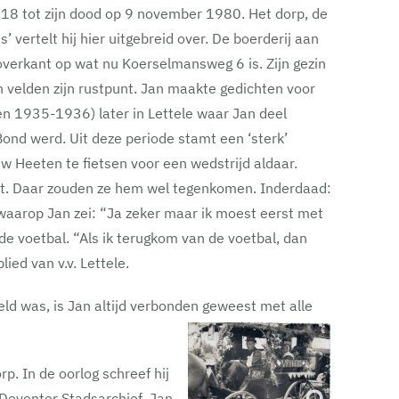
1918 tot zijn dood op 9 november 1980. Het dorp, de
vertelt hij hier uitgebreid over. De boerderij aan
verkant op wat nu Koerselmansweg 6 is. Zijn gezin
 velden zijn rustpunt. Jan maakte gedichten voor
oen 1935-1936) later in Lettele waar Jan deel
ond werd. Uit deze periode stamt een ‘sterk’
w Heeten te fietsen voor een wedstrijd aldaar.
tst. Daar zouden ze hem wel tegenkomen. Inderdaad:
waarop Jan zei: “Ja zeker maar ik moest eerst met
e voetbal. “Als ik terugkom van de voetbal, dan
ied van v.v. Lettele.
eeld was, is Jan altijd verbonden geweest met alle
p. In de oorlog schreef hij
 Deventer Stadsarchief. Jan