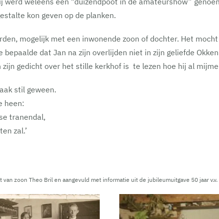
 Hij werd weleens een “duizendpoot in de amateurshow” genoe
gestalte kon geven op de planken.
rden, mogelijk met een inwonende zoon of dochter. Het mocht 
e bepaalde dat Jan na zijn overlijden niet in zijn geliefde Okk
ijn gedicht over het stille kerkhof is te lezen hoe hij al mijmert
vaak stil geween.
e heen:
dse tranendal,
ten zal.’
st van zoon Theo Bril en aangevuld met informatie uit de jubileumuitgave 50 jaar v.v.