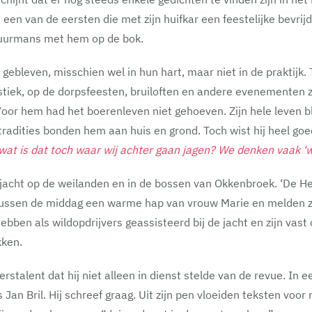
een van de eersten die met zijn huifkar een feestelijke bevri
huurmans met hem op de bok.
 gebleven, misschien wel in hun hart, maar niet in de praktijk.
tiek, op de dorpsfeesten, bruiloften en andere evenementen z
Voor hem had het boerenleven niet gehoeven. Zijn hele leven bl
dities bonden hem aan huis en grond. Toch wist hij heel goed d
 wat is dat toch waar wij achter gaan jagen? We denken vaak ‘
e jacht op de weilanden en in de bossen van Okkenbroek. ‘De 
tussen de middag een warme hap van vrouw Marie en melden zich
bben als wildopdrijvers geassisteerd bij de jacht en zijn vast
kken.
stalent dat hij niet alleen in dienst stelde van de revue. In 
an Bril. Hij schreef graag. Uit zijn pen vloeiden teksten voor 