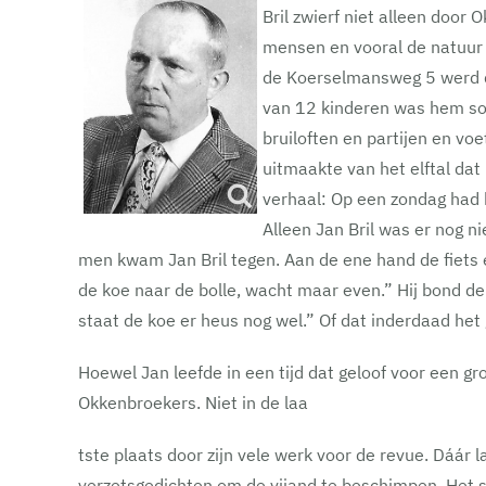
Bril zwierf niet alleen door
mensen en vooral de natuur w
de Koerselmansweg 5 werd do
van 12 kinderen was hem som
bruiloften en partijen en vo
uitmaakte van het elftal da
verhaal: Op een zondag had h
Alleen Jan Bril was er nog 
men kwam Jan Bril tegen. Aan de ene hand de fiets 
de koe naar de bolle, wacht maar even.” Hij bond d
staat de koe er heus nog wel.” Of dat inderdaad het g
Hoewel Jan leefde in een tijd dat geloof voor een gr
Okkenbroekers. Niet in de laa
tste plaats door zijn vele werk voor de revue. Dáár 
verzetsgedichten om de vijand te beschimpen. Het sc