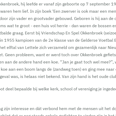
 Okkenbroek, hij leefde er vanaf zijn geboorte op 7 september 
aren hem lief. In zijn boek ‘Een zwerver is ook maar een mens’ 
or zijn vader en grootvader gebouwd. Geboren is hij aan de o
s wat te groot - een huis vol herrie - dan waren de bossen en
etbalde graag. Eerst bij Vriendschap En Spel Okkenbroek (seiz
t in 1955 kampioen van de 2e klasse van de Gelderse Voetbal B
et elftal van Lettele zich verzameld om gezamenlijk naar Nieu
niet. Geen probleem, want er werd toch over Okkenbroek gefie
en aan de andere hand een koe. “Jan je gaat toch wel mee?”, 
e koe aan een boom langs de (zandweg toen) en ging mee naar d
eval was, is helaas niet bekend. Van zijn hand is het oude clubl
oot deel bepaalde bij welke kerk, school of vereniging je inged
lag zijn interesse en dát verbond hem met de mensen uit het dor
hijnt dat er nog steeds enkele gedichten te vinden zijn in het