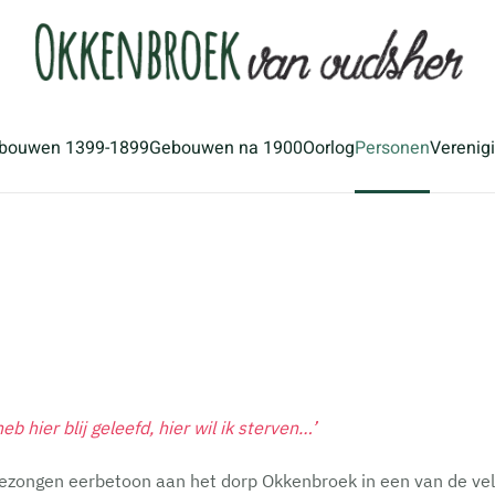
bouwen 1399-1899
Gebouwen na 1900
Oorlog
Personen
Verenig
 hier blij geleefd, hier wil ik sterven…’
ezongen eerbetoon aan het dorp Okkenbroek in een van de vele